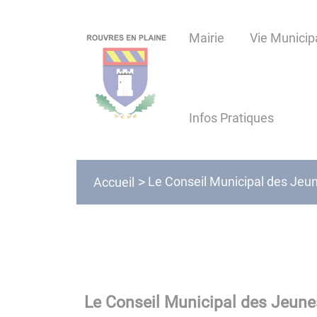
Lien
Lien
Lien
Lien
Panneau de gestion des cookies
d'accès
d'accès
d'accès
d'accès
Mairie
Vie Municip
rapide
rapide
rapide
rapide
au
au
à
au
menu
contenu
la
pied
principal
recherche
de
Infos Pratiques
page
Le Conseil Municipal des Jeu
Accueil
Le Conseil Municipal des Jeune