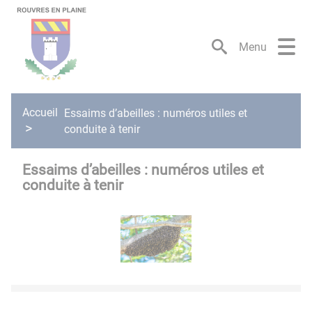
Lien
Lien
Lien
Lien
Panneau de gestion des cookies
d'accès
d'accès
d'accès
d'accès
rapide
rapide
rapide
rapide
Menu
au
au
à
au
menu
contenu
la
pied
principal
recherche
de
page
Accueil
Essaims d’abeilles : numéros utiles et
conduite à tenir
Essaims d’abeilles : numéros utiles et
conduite à tenir