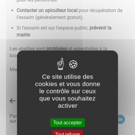
Contacter un apiculteur local
pour récupération de
l’essaim (généralement gratuit).
Si l’essaim est sur l’espace public,
prévenir la
mairie
.
Les abeilles sont
protégées
et essentielles à la
biodiversité.
Merci de contribuer à leur préservation.
Ce site utilise des
cookies et vous donne
le contrôle sur ceux
que vous souhaitez
Retour à l'accueil
activer
Partagez
sur :
Tout accepter
Tout refuser